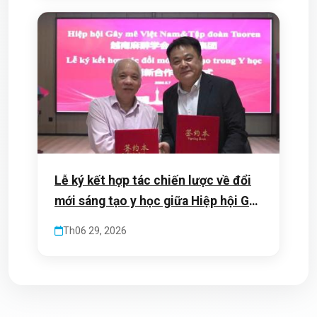
Lễ ký kết hợp tác chiến lược về đổi
mới sáng tạo y học giữa Hiệp hội Gây
mê Hồi sức Việt Nam và Tập đoàn
Th06 29, 2026
Tuoren